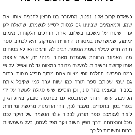
כשאדם קרוב אלינו נפטר, מתעורר בנו הרצון להנציח אותו, את
שמו, ולמאמינים שבינינו גם לנסות לסייע לנשמתו, שתעלה לגן
עדן ושינוח על משכבו בשלום. אחת הדרכים הלקוחות מימים
ימימה, שמושרשת במסורת היהודית העתיקה, היא לכתוב ספר
תורה חדש לעילוי נשמת הנפטר. רבים לא יודעים ו/או לא בטוחים
מהי האמונה הרווחת שעומדת מאחורי מנהג זה, אשר אופפת
אותו קדושה וחשיבות. למעשה מדובר במצווה גדולה ואפילו על פי
כמה מפרשני ההלכה זוהי מצווה אחת מתוך תרי"ג מצוות. כתוב
גם שמי שכותב ספר תורה כמו שווה ערך למי שקיבל אותה
בכבודו ובעצמו בהר סיני, וכן הוסיפו שיש סגולה לעושר על ידי
הכתיבה. עושר רוחני שמתבטא גם בפרנסה טובה, בזיווג הגון,
בפרי בטן ובחסדים. מעבר לכך, זוהי הזדמנות מרגשת ומיוחדת
ליצור לעצמכם ספר תורה, לכבוד עילוי הנשמה של היקר לכם
מכל והנצחתה, דרך חפץ חשוב ויקר מפז לעמנו, בעל משמעויות
רבות וחשובות כל כך.