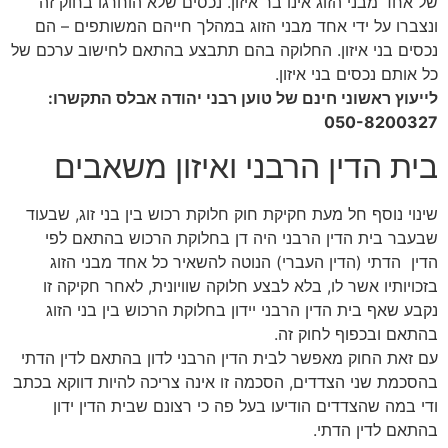
של אחד מבני הזוג אינו בר איזון. נכסים שלא הוחרגו בחוק זה
ונצברו על ידי אחד מבני הזוג במהלך חייהם המשותפים – הם
נכסים בני איזון. החלוקה בהם תתבצע בהתאם לחישוב ערכם של
כל אותם נכסים בני איזון.
לייעוץ ראשוני חינם של טוען רבני יהודה אבלס התקשרו:
050-8200327
בית הדין הרבני ואיזון משאבים
שינוי נוסף חל מעת חקיקת חוק חלוקת רכוש בין בני זוג, שבעוד
שבעבר בית הדין הרבני היה דן בחלוקת הרכוש בהתאם לפי
הדין הדתי (הדין העברי) הנוטה להשאיר כל אחד מבני הזוג
בזכויותיו אשר לו, בלא לבצע חלוקה שוויונית, לאחר חקיקה זו
נקבע שאף בית הדין הרבני יידון בחלוקת הרכוש בין בני הזוג
בהתאם ובכפוף לחוק זה.
עם זאת החוק מאפשר לבית הדין הרבני לדון בהתאם לדין הדתי
בהסכמת שני הצדדים, הסכמה זו אינה צריכה להיות דווקא בכתב
ודי במה שהצדדים הודיעו בעל פה כי רצונם שבית הדין ידון
בהתאם לדין הדתי.