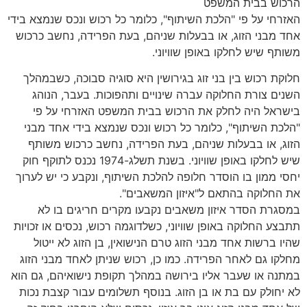
הרכוש בבית המשפט
האזרחי על פי "הלכת השיתוף", כלומר כל רכוש ונכס שנמצא בידי
אחד מבני הזוג, או בבעלות שניהם, בעת הפרידה, נחשב כרכוש
משותף שיש לחלקו באופן שוויוני.
חלוקת רכוש בין בני זוג בגירושין היא סוגיה סבוכה, כשבמהלך
השנים צורת החלוקה עברה שינויים ותהפוכות. בעבר, הנוהג
בישראל היה לחלק את הרכוש בבית המשפט האזרחי על פי
"הלכת השיתוף", כלומר כל רכוש ונכס שנמצא בידי אחד מבני
הזוג, או בבעלות שניהם, בעת הפרידה, נחשב כרכוש משותף
שיש לחלקו באופן שוויוני. בשנת תשלג-1974 נכנס לתוקף חוק
יחסי ממון בו הוסדר חלופה להלכת השיתוף, ונקבע כי יש לערוך
את החלוקה בהתאם ל"איזון המשאבים".
במסגרת הסדר איזון משאבים נקבעו מקרים חריגים בו לא
תתבצע החלוקה באופן שוויוני, כשלדוגמה רכוש, נכסים או זכויות
שהיו ברשות אחד מבני הזוג טרם הנישואין, בן הזוג לא ייטול
מחלקו גם לאחר הפרידה. כמו כן, רכוש שניתן לאחד מבני הזוג
במתנה או שעבר אליו בירושה במהלך תקופת נישואיהם, גם הוא
לא יחולק עם בת או בן הזוג. בנוסף תשלומים עבור קצבת נכות