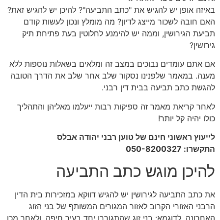
באיזה אופן יש להגיש את "כתב התביעה"? להיכן יש להגיש זאת?
האם חובה לשכור מייצג לדיון? מה מומלץ ונכון לעשות קודם
תביעת הגירושין, וממה יש להימנע לחלוטין בעת פתיחת תיק
גירושין?
אם אתם עומדים נבוכים במצב זה ומלאים בשאלות נוספות ללא
מענה. במאמר שלפנינו נסקור שלב אחר שלב את הדרך הטובה
להגשת כתב תביעה בבית דין רבני.
לאחר קריאת מאמר זה ספיקות רבות ייעלמו מאליהן והתהליך
כולו יהיה קל יותר!
לייעוץ ראשוני חינם של טוען רבני יהודה אבלס
התקשרו:
050-8200327
להיכן מוגש כתב התביעה
את כתב התביעה לגירושין יש להגיש דווקא במזכירות בית הדין
הרבני האזורי הקרוב לאזור המגורים המשותף של בני הזוג
האחרונה. לדוגמא: בני זוג שהתגוררו יחד בעיר חיפה, ולאחר מכן