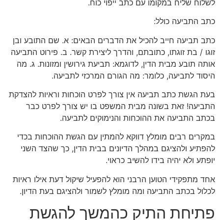
לשלוח שליח במקומו עם כתב ייפוי כוח.
כתב התביעה כולל:
כתב תביעה חייב להכיל את הדברים הבאים: א. שם התובע ובן
זוגו / בת זוגתו, כתובתם, והדרך ליצירת קשר. ב. פירוט התביעה
אותה תובע מבית הדין, לדוגמא: תביעת גירושין ומזונות. ג. מה
היסוד לתביעה, כלומר: מה הגורם המרכזי לתביעה.
בעת הגשת כתב תביעה אין צורך לפרט הוכחות וראיות להצדקת
התביעה! זאת בשונה מבית המשפט בו יש צורך לפרט כבר
בכתב התביעה את ההוכחות והנימוקים לתביעה.
במקרים רבים מומלץ דווקא להמתין עם הגשת ההוכחות בכדי
להפתיע ולהציגם במהלך הדיונים בבית הדין, כך שהצד השני
יופתע ולא יהיה בידו להשיב כראוי.
אחד מתפקידי הטוען הרבני הוא להפעיל שיקול דעת אילו ראיות
לכלול בכתב התביעה ומה מומלץ לשמור ולהציגם בעת הדיון.
פתיחת התיק כהמשך להגשת