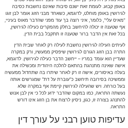
באופן קבוע. לעומת זאת ישנם סיבות שאינם נחשבות כסיבה
לגירושין באופן מוחלט, לדוגמא, כשאחד מבני הזוג אומר לבן זוגו
"מאיס עלי", כלומר, איני רוצה בך עוד מפני שהדבר מאוס בעיניי,
אף שטענה זו יכולה להיחשב בחלק מהמקרים כעילה לגירושין,
בכל זאת אין הדבר ברור שטענה זו תתקבל בבית הדין.
לעיתים העילה לגירושין נחשבת לעילה רק לאחר שבית הדין
התרה בבן הזוג הגורם לגירושין שיפסיק ממעשיו, ורק במקרה
שעדיין הוא עומד במריו – ייחשב הדבר כעילה לגירושין. לדוגמא,
אישה שאינה מתנהגת בהתאם להלכה היהודית ומכשילה את
בעלה באיסורים, אישה זו רק לאחר שיתרו בה שתחדול ממעשיה
וממשיכה בסירובה תיחשב כ"עוברת על דת" שמגרשים אותה
בעל כורחה. ויש שהעילה לגירושין קיימת אף במקרה שלא
נעשתה התראה, כמו במקום שהדבר ידוע לכל כי אין לבן אנוש
להתנהג בצורה זו, כגון, ניסיון לרצוח את בן הזוג אינו דורש
התראה.
עדיפות טוען רבני על עורך דין