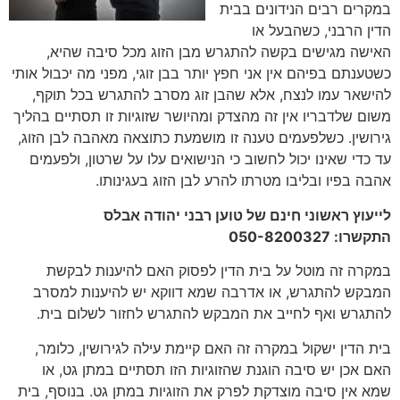
במקרים רבים הנידונים בבית
הדין הרבני, כשהבעל או
האישה מגישים בקשה להתגרש מבן הזוג מכל סיבה שהיא,
כשטענתם בפיהם אין אני חפץ יותר בבן זוגי, מפני מה יכבול אותי
להישאר עמו לנצח, אלא שהבן זוג מסרב להתגרש בכל תוקף,
משום שלדבריו אין זה מהצדק ומהיושר שזוגיות זו תסתיים בהליך
גירושין. כשלפעמים טענה זו מושמעת כתוצאה מאהבה לבן הזוג,
עד כדי שאינו יכול לחשוב כי הנישואים עלו על שרטון, ולפעמים
אהבה בפיו ובליבו מטרתו להרע לבן הזוג בעגינותו.
לייעוץ ראשוני חינם של טוען רבני יהודה אבלס
התקשרו:
050-8200327
במקרה זה מוטל על בית הדין לפסוק האם להיענות לבקשת
המבקש להתגרש, או אדרבה שמא דווקא יש להיענות למסרב
להתגרש ואף לחייב את המבקש להתגרש לחזור לשלום בית.
בית הדין ישקול במקרה זה האם קיימת עילה לגירושין, כלומר,
האם אכן יש סיבה הוגנת שהזוגיות הזו תסתיים במתן גט, או
שמא אין סיבה מוצדקת לפרק את הזוגיות במתן גט. בנוסף, בית