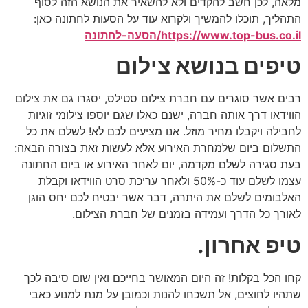
מלאה, לכן חשב להקדים ולא להשאיר את הנושא הזה לסוף
התהליך, תוכלו להמשיך ולקרוא עוד על הסעות לחתונה כאן:
https://www.top-bus.co.il/הסעה-לחתונה
טיפים בנושא צילום
רבים אשר סוגרים עם חברת צילום סטילס, יסגרו גם את צילום
הווידאו דרך אותה חברה, ישנם כאלו שגם יוספו צילומי זוגיות
לחבילה ויקבלו מחיר מוזל. אנו מציעים לכם לא! לשלם את כל
התשלום ביום שלמחרת האירוע אלא לעשות זאת בצורה הבאה:
בעת סגירה לשלם מקדמה, יום לאחר האירוע או ביום החתונה
עצמו לשלם עוד כ-50% ולאחר עריכת סרט הווידאו וקבלת
האלבומים לשלם את היתרה, דבר אשר יבטיח לכם יחס הוגן
לאורך כל הדרך ועמידה בזמנים של חברת הצילום.
טיפ אחרון.
קחו הכל בקלות! זה היום המאושר בחייכם ואין שום סיבה לכך
שתהיו לחוצים, אל תשכחו להנות וכמובן על מנת למנוע כאבי