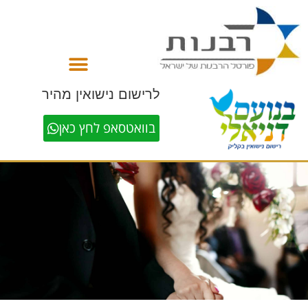
לתוכן
לרישום נישואין מהיר
בוואטסאפ לחץ כאן