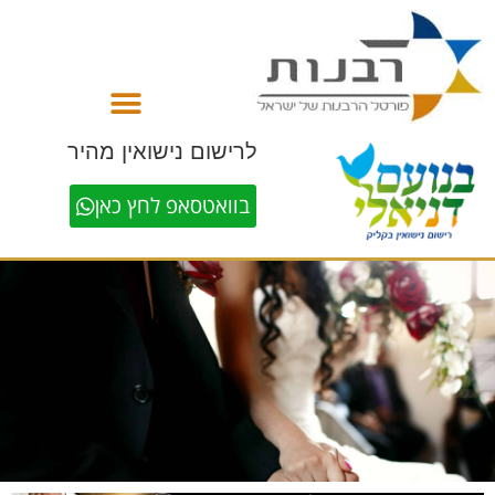
לתוכן
לרישום נישואין מהיר
בוואטסאפ לחץ כאן