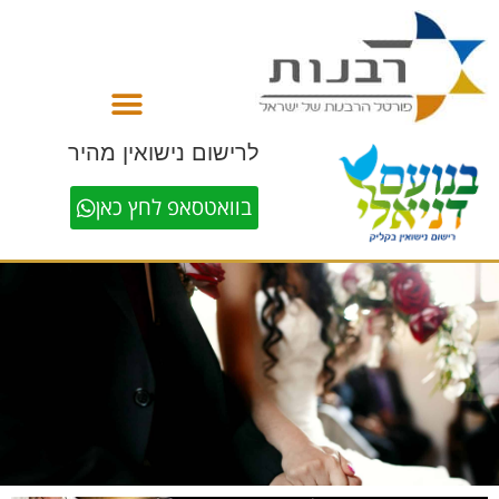
לתוכן
לרישום נישואין מהיר
בוואטסאפ לחץ כאן