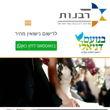
לתוכן
לרישום נישואין מהיר
בוואטסאפ לחץ כאן