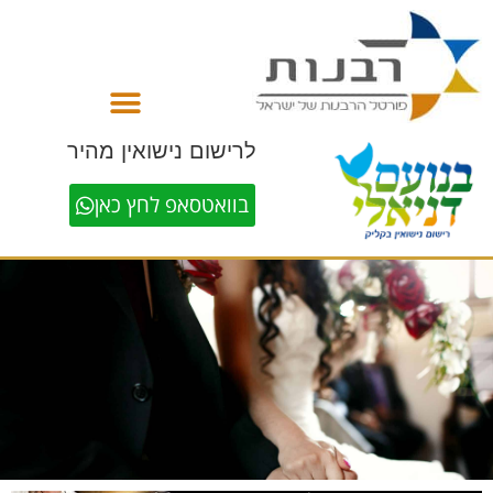
לתוכן
לרישום נישואין מהיר
בוואטסאפ לחץ כאן