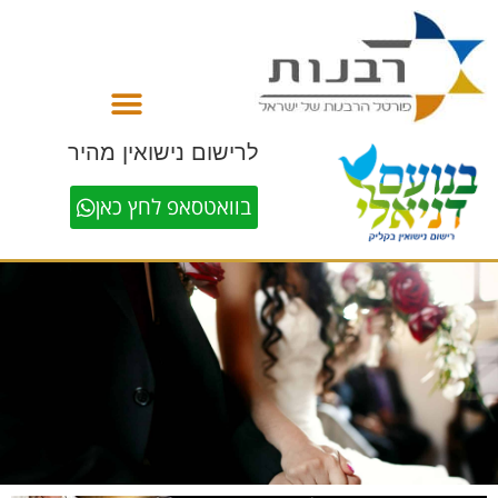
לתוכן
לרישום נישואין מהיר
בוואטסאפ לחץ כאן