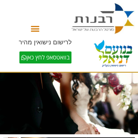
לתוכן
לרישום נישואין מהיר
בוואטסאפ לחץ כאן