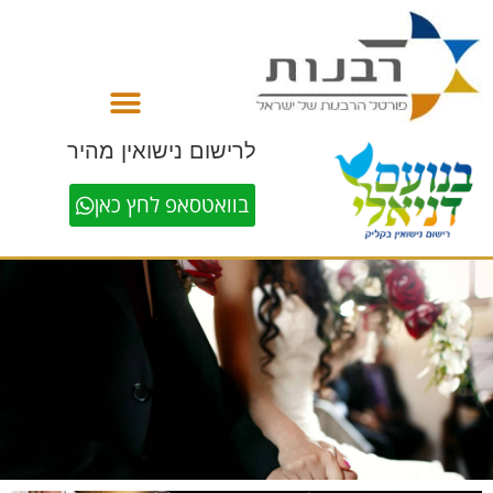
לתוכן
לרישום נישואין מהיר
בוואטסאפ לחץ כאן