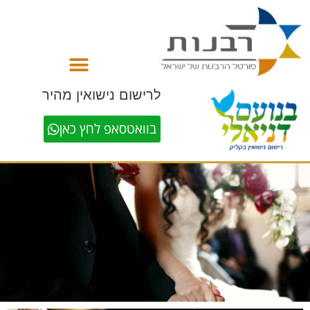
לתוכן
לרישום נישואין מהיר
בוואטסאפ לחץ כאן