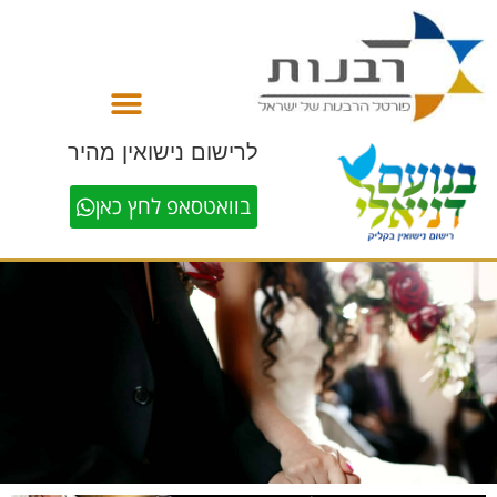
לתוכן
לרישום נישואין מהיר
בוואטסאפ לחץ כאן