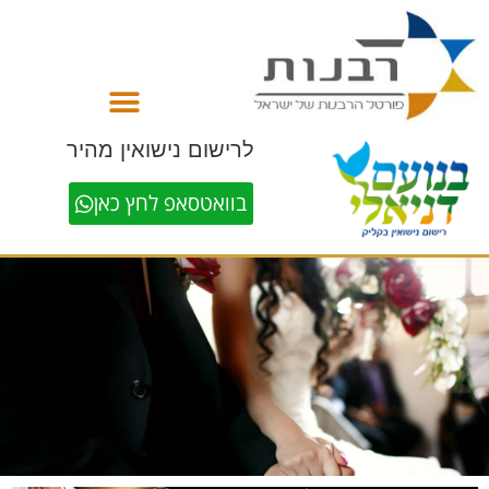
לתוכן
לרישום נישואין מהיר
בוואטסאפ לחץ כאן