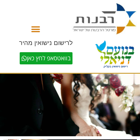
לתוכן
לרישום נישואין מהיר
בוואטסאפ לחץ כאן