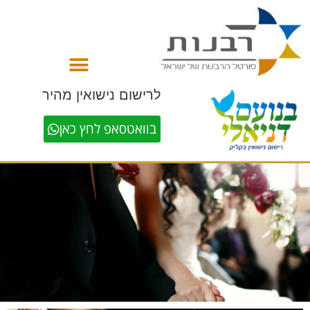
לתוכן
לרישום נישואין מהיר
בוואטסאפ לחץ כאן