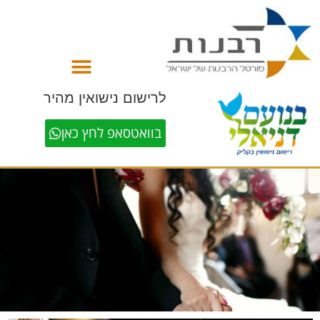
לתוכן
לרישום נישואין מהיר
בוואטסאפ לחץ כאן