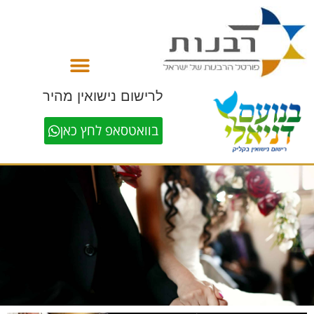
לתוכן
לרישום נישואין מהיר
בוואטסאפ לחץ כאן