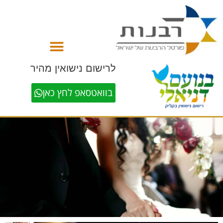
לתוכן
לרישום נישואין מהיר
בוואטסאפ לחץ כאן