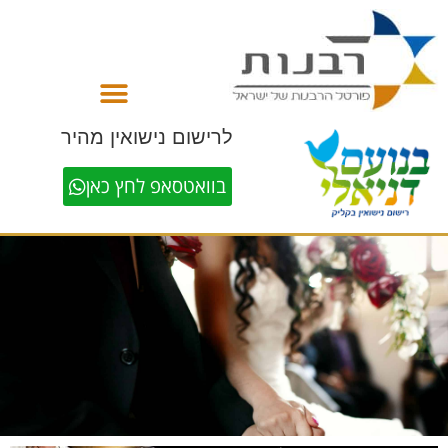
לתוכן
לרישום נישואין מהיר
בוואטסאפ לחץ כאן