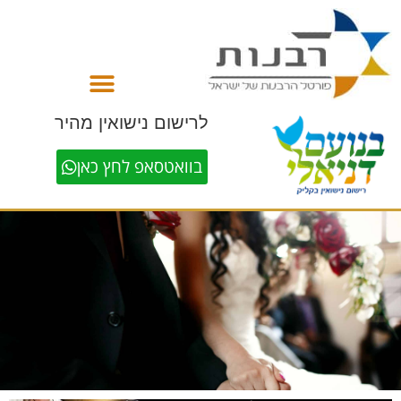
לתוכן
לרישום נישואין מהיר
בוואטסאפ לחץ כאן