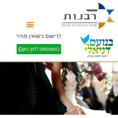
לתוכן
לרישום נישואין מהיר
בוואטסאפ לחץ כאן