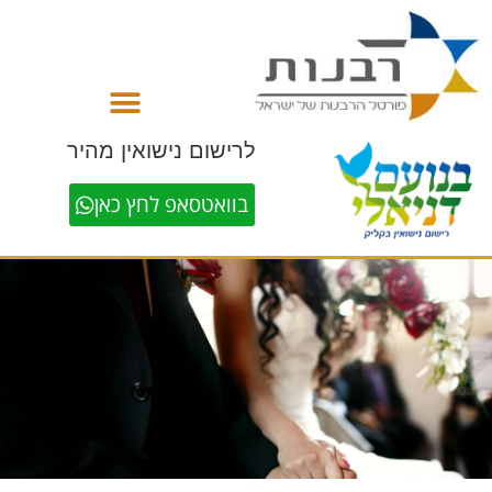
לתוכן
לרישום נישואין מהיר
בוואטסאפ לחץ כאן