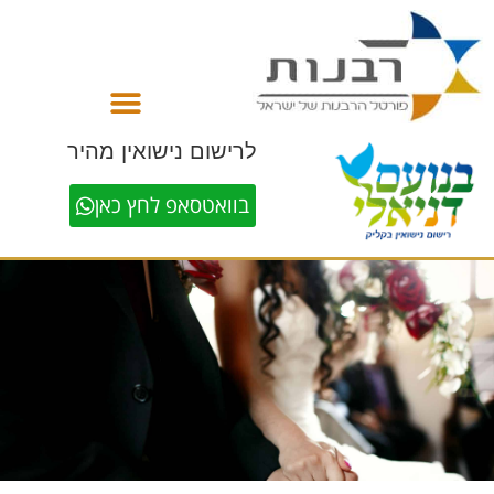
לתוכן
לרישום נישואין מהיר
בוואטסאפ לחץ כאן