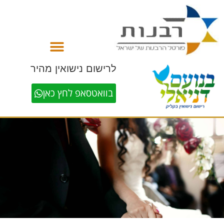
לתוכן
לרישום נישואין מהיר
בוואטסאפ לחץ כאן