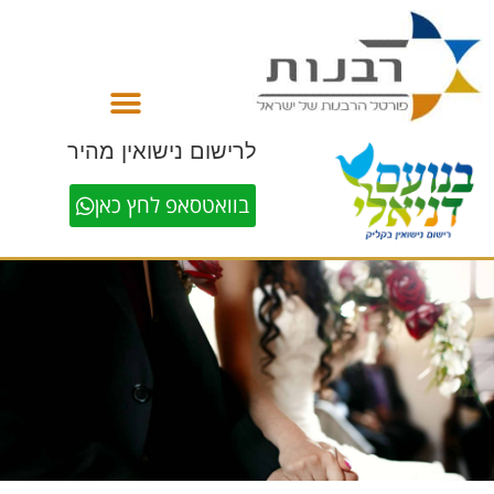
לתוכן
לרישום נישואין מהיר
בוואטסאפ לחץ כאן