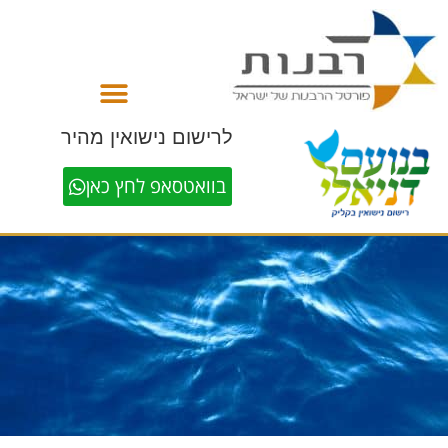
לתוכן
לרישום נישואין מהיר
בוואטסאפ לחץ כאן