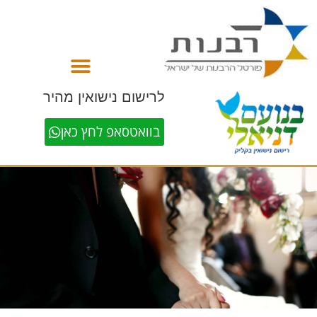
לתוכן
לרישום נישואין מהיר
בוואטסאפ לחץ כאן