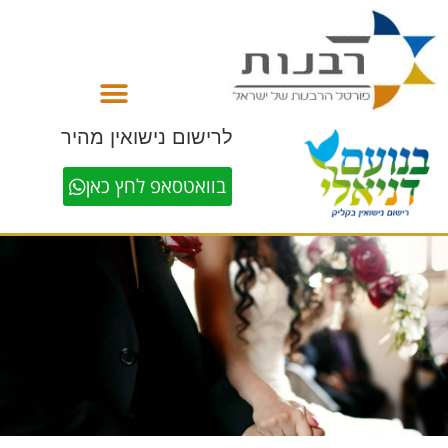
לתוכן
לרישום נישואין מהיר
בוואטסאפ לחץ כאן