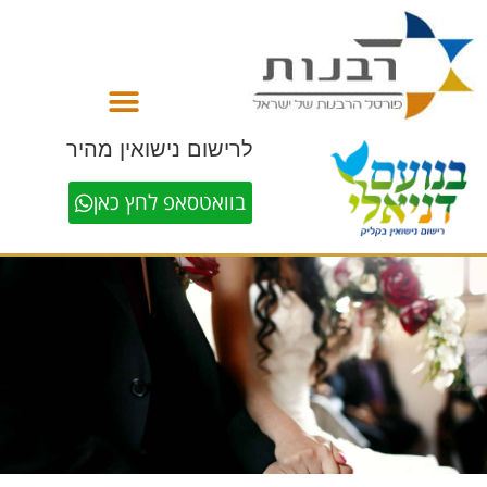
לתוכן
לרישום נישואין מהיר
בוואטסאפ לחץ כאן