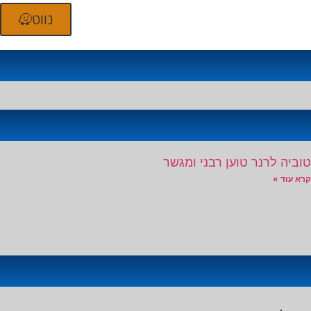
נווט
טוביה לרנר טוען רבני ומגשר
קרא עוד »