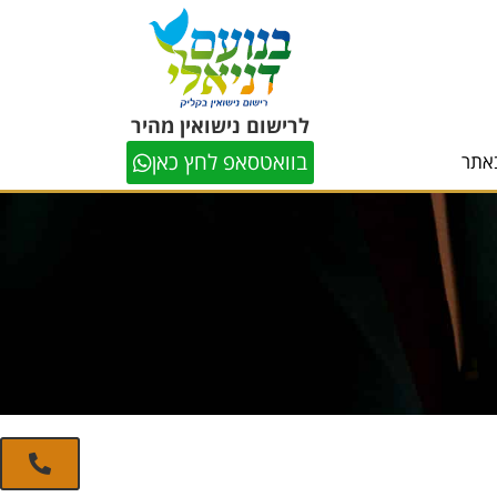
לרישום נישואין מהיר
בוואטסאפ לחץ כאן
אתר