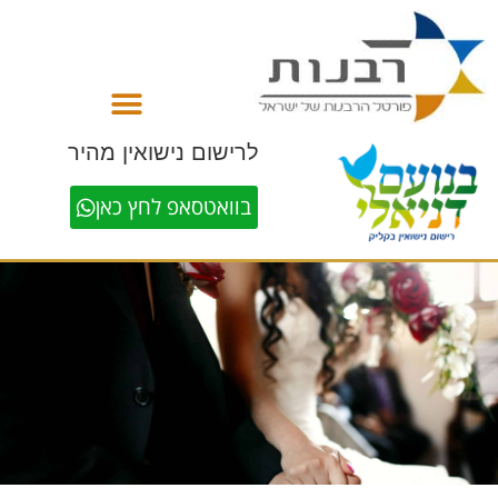
לתוכן
לרישום נישואין מהיר
בוואטסאפ לחץ כאן