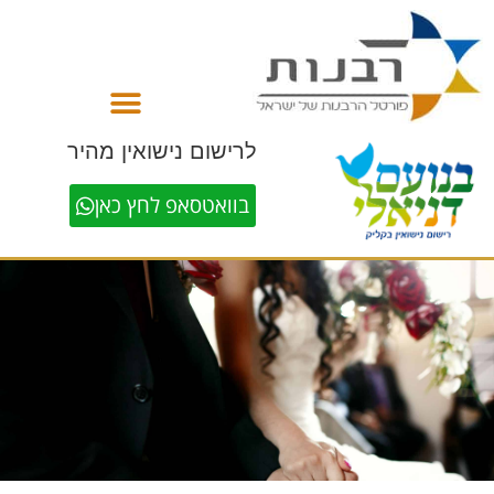
לתוכן
לרישום נישואין מהיר
בוואטסאפ לחץ כאן