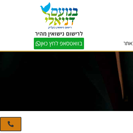
לרישום נישואין מהיר
בוואטסאפ לחץ כאן
אתר