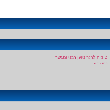
טוביה לרנר טוען רבני ומגשר
קרא עוד »