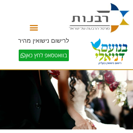
לתוכן
לרישום נישואין מהיר
בוואטסאפ לחץ כאן