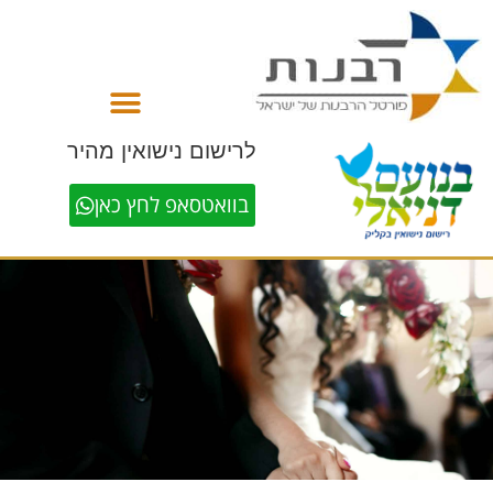
לתוכן
לרישום נישואין מהיר
בוואטסאפ לחץ כאן