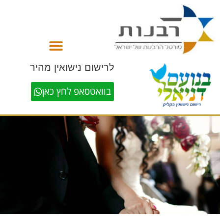
לתוכן
לרישום נישואין מהיר
בוואטסאפ לחץ כאן