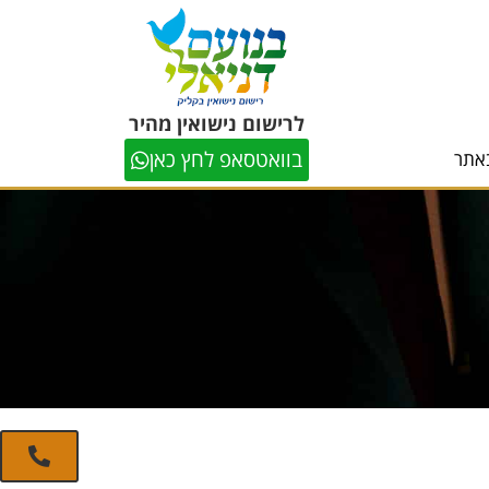
לרישום נישואין מהיר
בוואטסאפ לחץ כאן
אתר