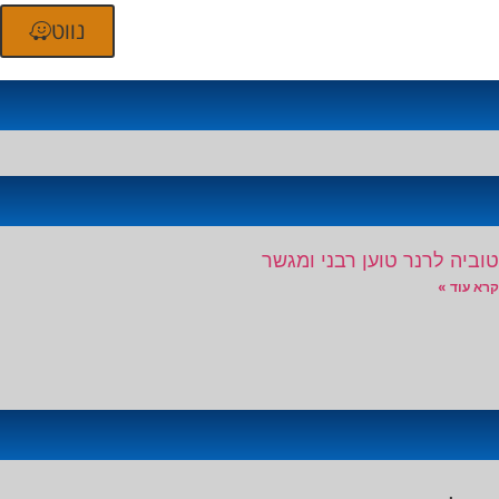
נווט
טוביה לרנר טוען רבני ומגשר
קרא עוד »