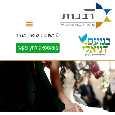
לתוכן
לרישום נישואין מהיר
בוואטסאפ לחץ כאן