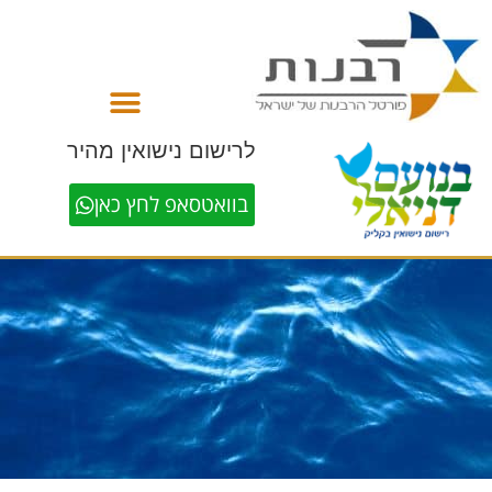
לתוכן
לרישום נישואין מהיר
בוואטסאפ לחץ כאן