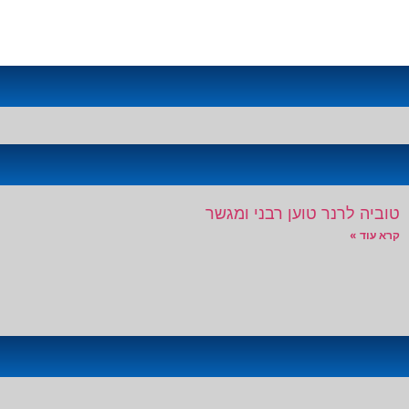
טוביה לרנר טוען רבני ומגשר
קרא עוד »