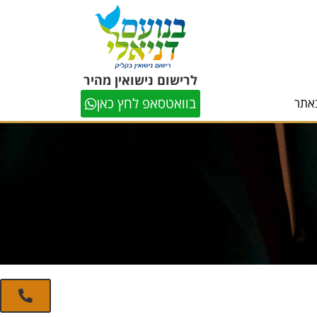
לרישום נישואין מהיר
בוואטסאפ לחץ כאן
אתר