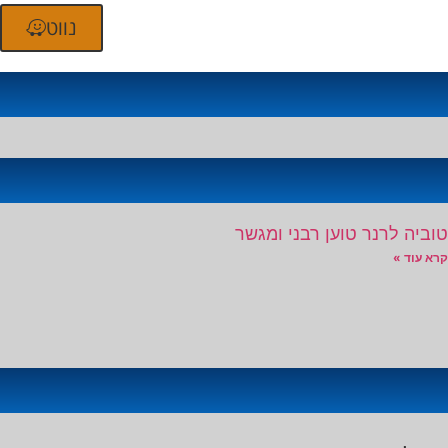
נווט
טוביה לרנר טוען רבני ומגשר
קרא עוד »