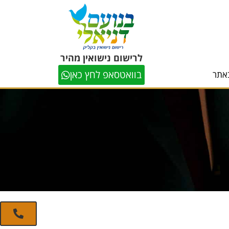
לרישום נישואין מהיר
בוואטסאפ לחץ כאן
אתר