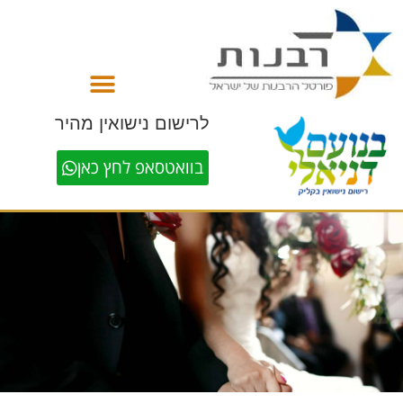
לתוכן
לרישום נישואין מהיר
בוואטסאפ לחץ כאן