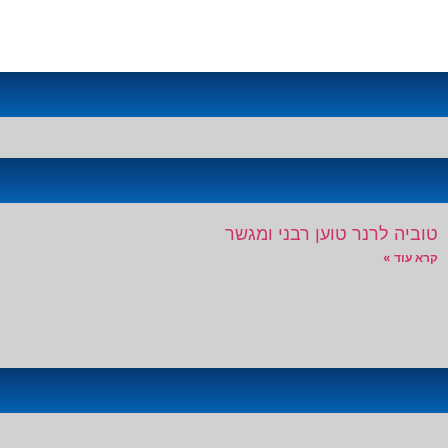
טוביה לרנר טוען רבני ומגשר
קרא עוד »