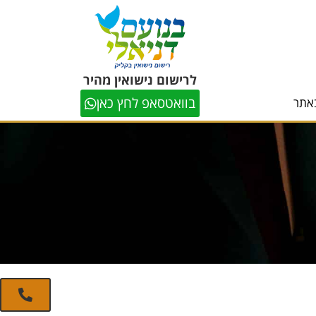
לרישום נישואין מהיר
בוואטסאפ לחץ כאן
אתר