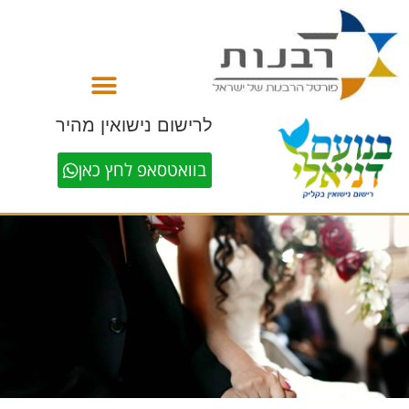
לתוכן
לרישום נישואין מהיר
בוואטסאפ לחץ כאן