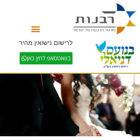
לתוכן
לרישום נישואין מהיר
בוואטסאפ לחץ כאן