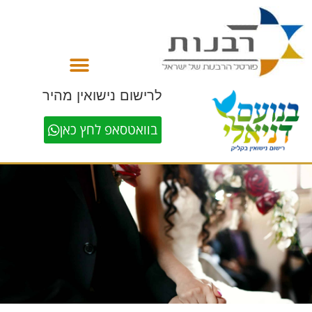
לתוכן
לרישום נישואין מהיר
בוואטסאפ לחץ כאן