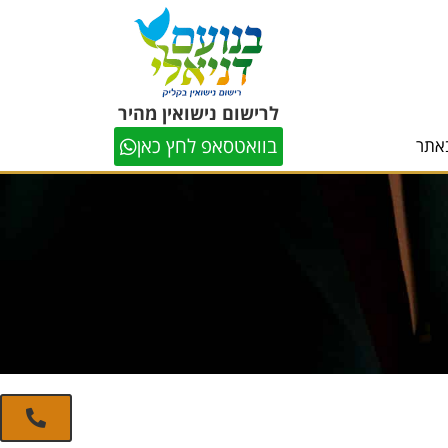
לרישום נישואין מהיר
בוואטסאפ לחץ כאן
אתר